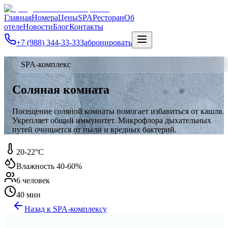
Главная
Номера
Цены
SPA
Ресторан
Об
отеле
Новости
Блог
Контакты
+7 (988) 344-33-33
Забронировать
SPA-комплекс
Соляная комната
Посещение соляной комнаты помогает избавиться от кашля.
Укрепляет общий иммунитет. Микрофлора дыхательных
путей очищается от пыли и вредных бактерий.
20-22°C
Влажность
40-60%
6 человек
40 мин
Назад к SPA-комплексу