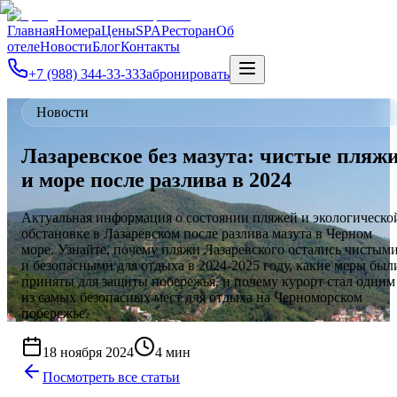
Главная
Номера
Цены
SPA
Ресторан
Об
отеле
Новости
Блог
Контакты
+7 (988) 344-33-33
Забронировать
Новости
Лазаревское без мазута: чистые пляж
и море после разлива в 2024
Актуальная информация о состоянии пляжей и экологическо
обстановке в Лазаревском после разлива мазута в Черном
море. Узнайте, почему пляжи Лазаревского остались чистым
и безопасными для отдыха в 2024-2025 году, какие меры был
приняты для защиты побережья, и почему курорт стал одним
из самых безопасных мест для отдыха на Черноморском
побережье.
18 ноября 2024
4 мин
Посмотреть все статьи