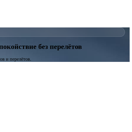
покойствие без перелётов
ов и перелётов.