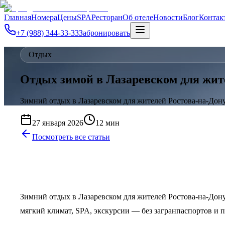
Главная
Номера
Цены
SPA
Ресторан
Об отеле
Новости
Блог
Контак
+7 (988) 344-33-33
Забронировать
Отдых
Отдых зимой в Лазаревском для жите
Зимний отдых в Лазаревском для жителей Ростова-на-Дону 
27 января 2026
12 мин
Посмотреть все статьи
Зимний отдых в Лазаревском для жителей Ростова-на-Дону
мягкий климат, SPA, экскурсии — без загранпаспортов и п