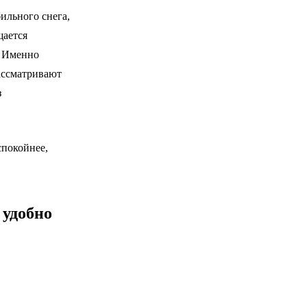
ильного снега,
щается
. Именно
ассматривают
з
спокойнее,
 удобно