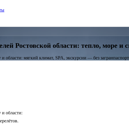
ты
лей Ростовской области: тепло, море и с
и области: мягкий климат, SPA, экскурсии — без загранпаспорт
 и области:
ерелётов.