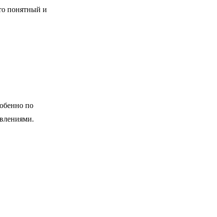
это понятный и
собенно по
влениями.