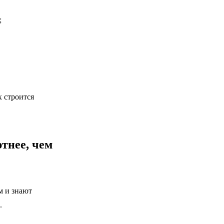
;
х строится
тнее, чем
м и знают
.