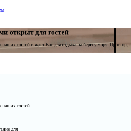
ты
ми открыт для гостей
аших гостей и ждет Вас для отдыха на берегу моря. Простор, т
 наших гостей
тание для