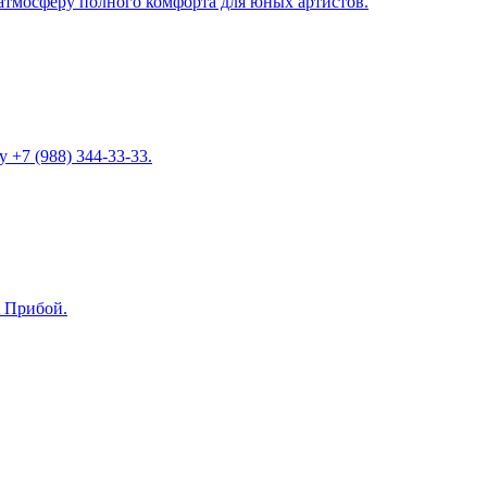
 атмосферу полного комфорта для юных артистов.
 +7 (988) 344-33-33.
A Прибой.