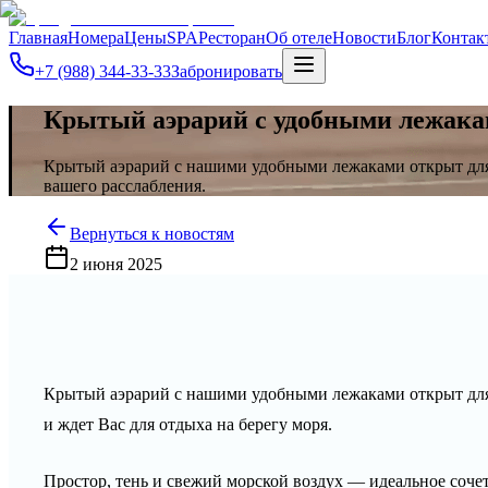
Главная
Номера
Цены
SPA
Ресторан
Об отеле
Новости
Блог
Контак
+7 (988) 344-33-33
Забронировать
Крытый аэрарий с удобными лежака
Крытый аэрарий с нашими удобными лежаками открыт для н
вашего расслабления.
Вернуться к новостям
2 июня 2025
Крытый аэрарий с нашими удобными лежаками открыт для
и ждет Вас для отдыха на берегу моря.
Простор, тень и свежий морской воздух — идеальное соче