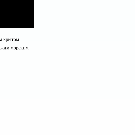
ем крытом
вежим морским